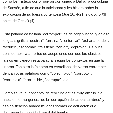
cómo los filisteos corrompieron con dinero a Dalila, la concubina
de Sansón, a fin de que lo traicionara y les hiciera saber la
explicación de su fuerza portentosa (Jue 16, 4-21; siglo XI o XII
antes de Cristo).(4)
Esta palabra castellana “corromper”, es de origen latino, y en esa
lengua significa “destruir”, “arruinar”, “enturbiar”, “echar a perder”,
“seducir”, “sobornar”, “falsificar”, “viciar”, “depravar”. Es pues,
considerable la amplitud de acepciones con que los clásicos
latinos emplearon esta palabra, según los contextos en que la
usaron. Tanto en latín como en castellano, del verbo corromper
derivan otras palabras como “corrompido”, “corruptor”,
“corruptela”, “corruptible”, “corrupto”, etc.
Como se ve, el concepto, de “corrupción” es muy amplio. Se
habla en forma general de la “corrupción de las costumbres” y
esa calificación abarca muchas formas de actuación que
destruyen la integridad moral del hombre.