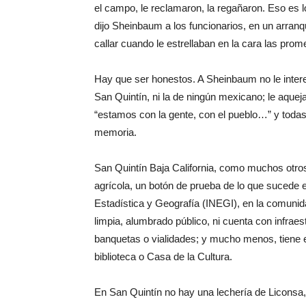
el campo, le reclamaron, la regañaron. Eso es lo
dijo Sheinbaum a los funcionarios, en un arranq
callar cuando le estrellaban en la cara las pr
Hay que ser honestos. A Sheinbaum no le interes
San Quintín, ni la de ningún mexicano; le aquej
“estamos con la gente, con el pueblo…” y toda
memoria.
San Quintín Baja California, como muchos otro
agrícola, un botón de prueba de lo que sucede en 
Estadística y Geografía (INEGI), en la comunida
limpia, alumbrado público, ni cuenta con infrae
banquetas o vialidades; y mucho menos, tiene e
biblioteca o Casa de la Cultura.
En San Quintín no hay una lechería de Liconsa,