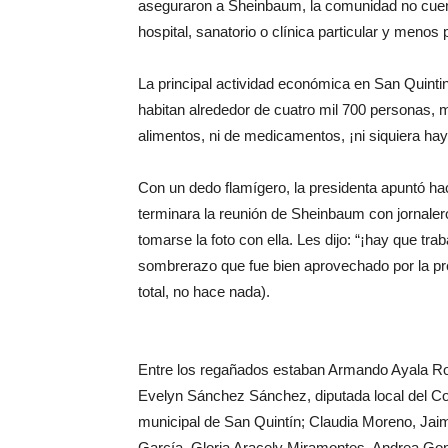
aseguraron a Sheinbaum, la comunidad no cuent
hospital, sanatorio o clínica particular y menos p
La principal actividad económica en San Quintin
habitan alrededor de cuatro mil 700 personas,
alimentos, ni de medicamentos, ¡ni siquiera hay
Con un dedo flamígero, la presidenta apuntó hac
terminara la reunión de Sheinbaum con jornaler
tomarse la foto con ella. Les dijo: “¡hay que trab
sombrerazo que fue bien aprovechado por la pre
total, no hace nada).
Entre los regañados estaban Armando Ayala Ro
Evelyn Sánchez Sánchez, diputada local del Co
municipal de San Quintín; Claudia Moreno, Ja
García, Gloria Aracely Miramontes, Andrea 