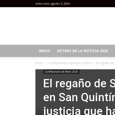
miércoles, agosto 5, 2026
Revista
Mujeres
INICIO
DETRÁS DE LA NOTICIA 2025
Inicio
Confesionario de Moro 2026
El regaño de 
Confesionario de Moro 2026
El regaño de
en San Quintín
justicia que 