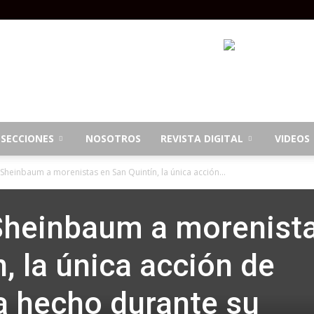
SECCIONES
NOSOTROS
REVISTA DIGITAL
VIDEOS
Sheinbaum a morenistas en San Quintín, la única acción...
 Sheinbaum a morenist
, la única acción de
ha hecho durante su