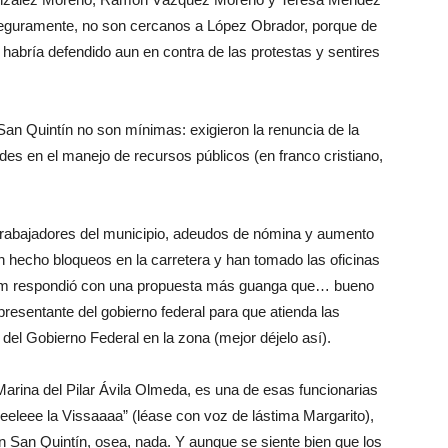
 seguramente, no son cercanos a López Obrador, porque de
os habría defendido aun en contra de las protestas y sentires
San Quintín no son mínimas: exigieron la renuncia de la
ades en el manejo de recursos públicos (en franco cristiano,
e trabajadores del municipio, adeudos de nómina y aumento
n hecho bloqueos en la carretera y han tomado las oficinas
baum respondió con una propuesta más guanga que… bueno
epresentante del gobierno federal para que atienda las
del Gobierno Federal en la zona (mejor déjelo así).
 Marina del Pilar Ávila Olmeda, es una de esas funcionarias
eleee la Vissaaaa” (léase con voz de lástima Margarito),
 San Quintín, osea, nada. Y aunque se siente bien que los