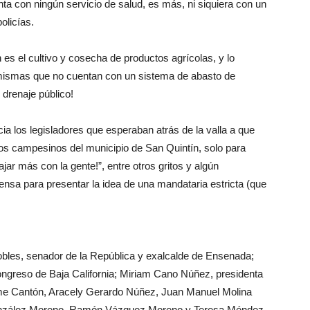
a con ningún servicio de salud, es más, ni siquiera con un
olicías.
 es el cultivo y cosecha de productos agrícolas, y lo
 mismas que no cuentan con un sistema de abasto de
 drenaje público!
ia los legisladores que esperaban atrás de la valla a que
os campesinos del municipio de San Quintín, solo para
ajar más con la gente!”, entre otros gritos y algún
nsa para presentar la idea de una mandataria estricta (que
bles, senador de la República y exalcalde de Ensenada;
ngreso de Baja California; Miriam Cano Núñez, presidenta
ime Cantón, Aracely Gerardo Núñez, Juan Manuel Molina
González Moreno, Ramón Vázquez Moreno y Teresa Méndez