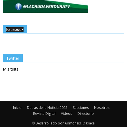
Facebook
Twitter
Mis tuits
Inicio
Detrás de la Noticia 2025
Secciones
Nosotros
Revista Digital
Videos
Directorio
© Desarrollado por Admonsis, Oaxaca.